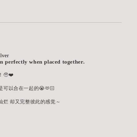
ilver
gn perfectly when placed together.
🥹❤️
可以合在一起的😭🫶🏻
灿烂 却又完整彼此的感觉～