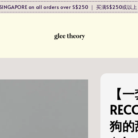
to SINGAPORE on all orders over S$250 ｜ 买满S$25
【一
REC
狗的甜