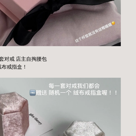
套对戒 店主自掏腰包
 绒布戒指盒！