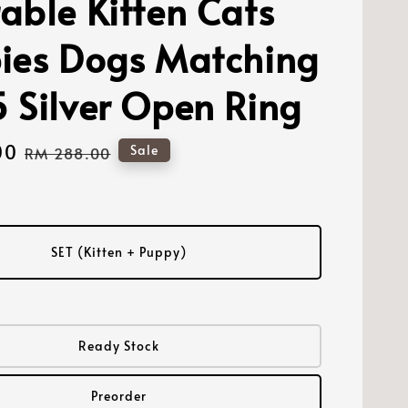
able Kitten Cats
ies Dogs Matching
 Silver Open Ring
00
Regular
Sale
RM 288.00
price
SET (Kitten + Puppy)
Ready Stock
Preorder